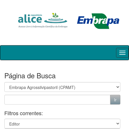
Skip
navigation
Página de Busca
Filtros correntes: