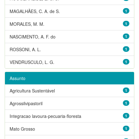
MAGALHÃES, C. A. de S.
1
MORALES, M. M.
1
NASCIMENTO, A. F. do
1
ROSSONI, A. L.
1
VENDRUSCULO, L. G.
1
Assunto
Agricultura Sustentável
1
Agrossilvipastoril
1
Integracao lavoura-pecuaria-floresta
1
Mato Grosso
1