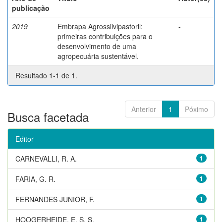
publicação
2019
Embrapa Agrossilvipastoril:
-
primeiras contribuições para o
desenvolvimento de uma
agropecuária sustentável.
Resultado 1-1 de 1.
Anterior
1
Póximo
Busca facetada
Editor
CARNEVALLI, R. A.
1
FARIA, G. R.
1
FERNANDES JUNIOR, F.
1
HOOGERHEIDE, E. S. S.
1