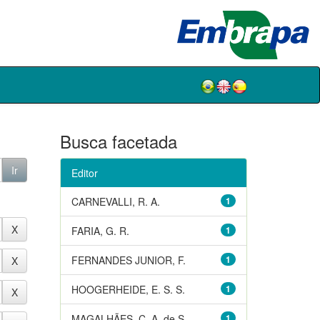
Busca facetada
Editor
CARNEVALLI, R. A.
1
FARIA, G. R.
1
FERNANDES JUNIOR, F.
1
HOOGERHEIDE, E. S. S.
1
MAGALHÃES, C. A. de S.
1