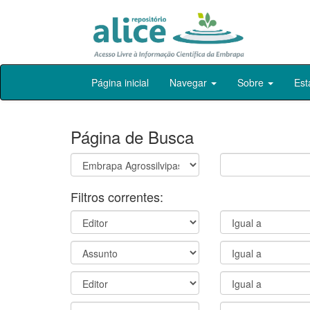
Skip
Página inicial
Navegar
Sobre
Est
navigation
Página de Busca
Filtros correntes: