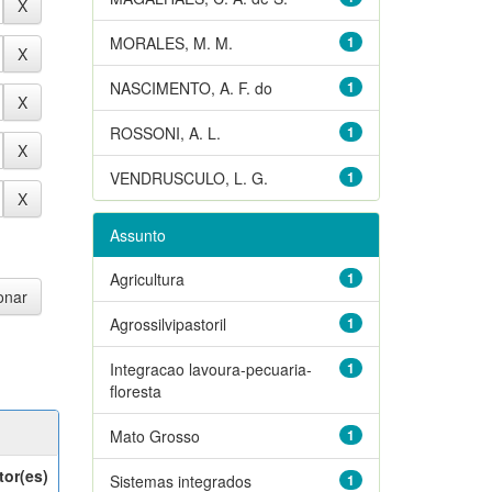
MORALES, M. M.
1
NASCIMENTO, A. F. do
1
ROSSONI, A. L.
1
VENDRUSCULO, L. G.
1
Assunto
Agricultura
1
Agrossilvipastoril
1
Integracao lavoura-pecuaria-
1
floresta
Mato Grosso
1
tor(es)
Sistemas integrados
1