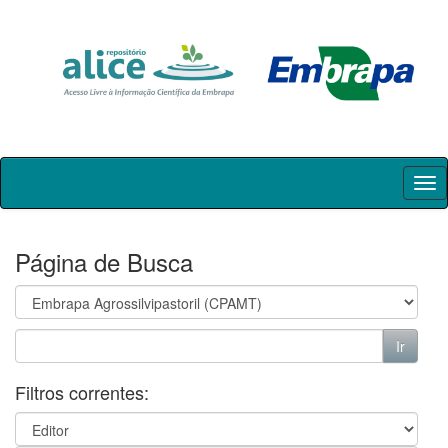
Skip
navigation
Página de Busca
Filtros correntes: