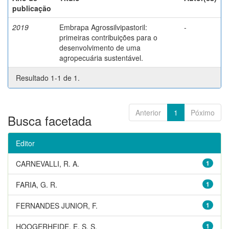
publicação
2019
Embrapa Agrossilvipastoril:
-
primeiras contribuições para o
desenvolvimento de uma
agropecuária sustentável.
Resultado 1-1 de 1.
Anterior
1
Póximo
Busca facetada
Editor
CARNEVALLI, R. A.
1
FARIA, G. R.
1
FERNANDES JUNIOR, F.
1
HOOGERHEIDE, E. S. S.
1