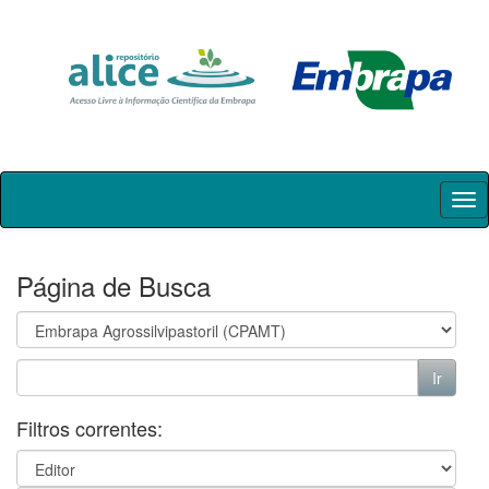
Skip
navigation
Página de Busca
Filtros correntes: