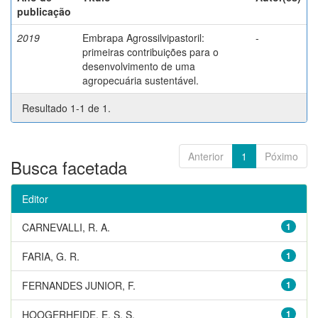
publicação
2019
Embrapa Agrossilvipastoril:
-
primeiras contribuições para o
desenvolvimento de uma
agropecuária sustentável.
Resultado 1-1 de 1.
Anterior
1
Póximo
Busca facetada
Editor
CARNEVALLI, R. A.
1
FARIA, G. R.
1
FERNANDES JUNIOR, F.
1
HOOGERHEIDE, E. S. S.
1