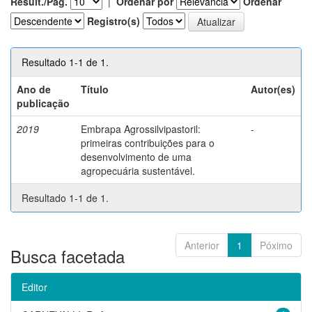
Result./Pág.
|
Ordenar por
Ordenar
Registro(s)
Resultado 1-1 de 1.
Ano de
Título
Autor(es)
publicação
2019
Embrapa Agrossilvipastoril:
-
primeiras contribuições para o
desenvolvimento de uma
agropecuária sustentável.
Resultado 1-1 de 1.
Anterior
1
Póximo
Busca facetada
Editor