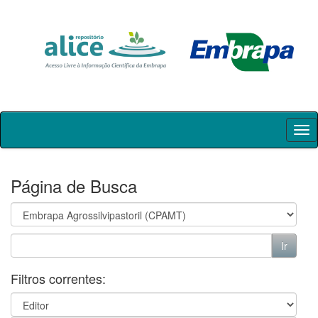
Skip
navigation
Página de Busca
Filtros correntes: