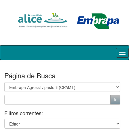
Skip
navigation
Página de Busca
Filtros correntes: