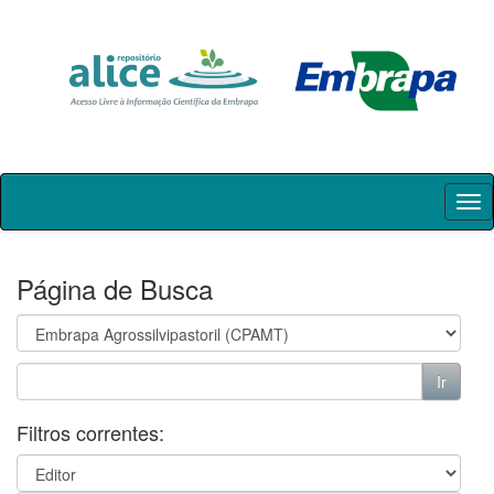
Skip
navigation
Página de Busca
Filtros correntes: