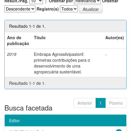
Result./Pág.
|
Ordenar por
Ordenar
Registro(s)
Resultado 1-1 de 1.
Ano de
Título
Autor(es)
publicação
2019
Embrapa Agrossilvipastoril:
-
primeiras contribuições para o
desenvolvimento de uma
agropecuária sustentável.
Resultado 1-1 de 1.
Anterior
1
Póximo
Busca facetada
Editor