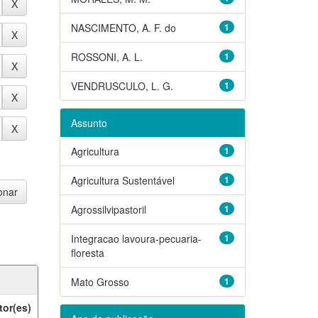
NASCIMENTO, A. F. do
1
ROSSONI, A. L.
1
VENDRUSCULO, L. G.
1
Assunto
Agricultura
1
Agricultura Sustentável
1
Agrossilvipastoril
1
Integracao lavoura-pecuaria-
1
floresta
Mato Grosso
1
tor(es)