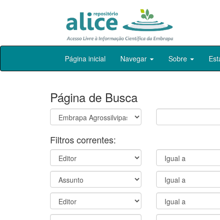
Skip
Página inicial
Navegar
Sobre
Est
navigation
Página de Busca
Filtros correntes: