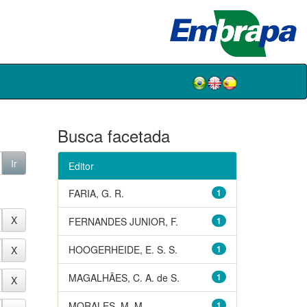
Busca facetada
Editor
FARIA, G. R.
1
FERNANDES JUNIOR, F.
1
HOOGERHEIDE, E. S. S.
1
MAGALHÃES, C. A. de S.
1
MORALES, M. M.
1