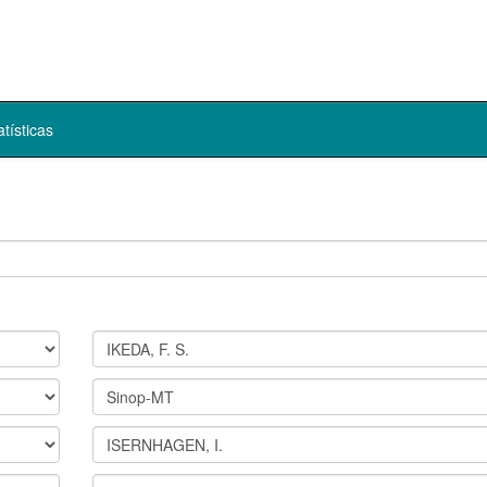
atísticas