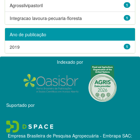
Agrossilvipastoril
1
Integracao lavoura-pecuaria-floresta
1
Ano de publicação
2019
1
Indexado por
Suportado por
Empresa Brasileira de Pesquisa Agropecuária - Embrapa
SAC: