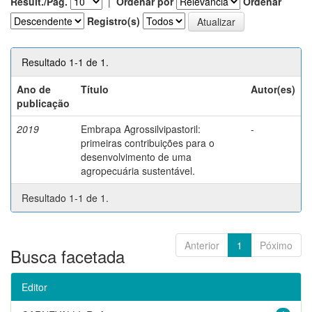
Result./Pág.
|
Ordenar por
Ordenar
Registro(s)
Resultado 1-1 de 1.
Ano de
Título
Autor(es)
publicação
2019
Embrapa Agrossilvipastoril:
-
primeiras contribuições para o
desenvolvimento de uma
agropecuária sustentável.
Resultado 1-1 de 1.
Anterior
1
Póximo
Busca facetada
Editor