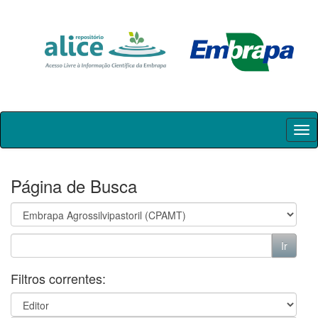
Skip
navigation
Página de Busca
Filtros correntes: