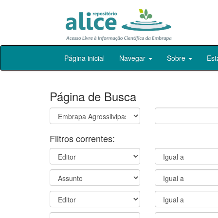
Skip
Página inicial
Navegar
Sobre
Est
navigation
Página de Busca
Filtros correntes: