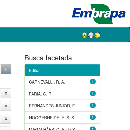
Busca facetada
Editor
CARNEVALLI, R. A.
1
FARIA, G. R.
1
FERNANDES JUNIOR, F.
1
HOOGERHEIDE, E. S. S.
1
MAGALHÃES, C. A. de S.
1