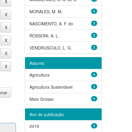
MORALES, M. M.
1
NASCIMENTO, A. F. do
1
ROSSONI, A. L.
1
VENDRUSCULO, L. G.
1
Assunto
Agricultura
1
Agricultura Sustentável
1
Mato Grosso
1
Ano de publicação
2019
1