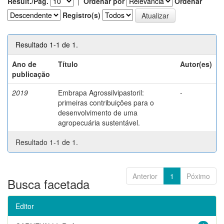
Result./Pág.
|
Ordenar por
Ordenar
Registro(s)
Resultado 1-1 de 1.
Ano de
Título
Autor(es)
publicação
2019
Embrapa Agrossilvipastoril:
-
primeiras contribuições para o
desenvolvimento de uma
agropecuária sustentável.
Resultado 1-1 de 1.
Anterior
1
Póximo
Busca facetada
Editor