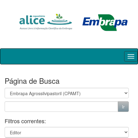
Skip
navigation
Página de Busca
Filtros correntes: