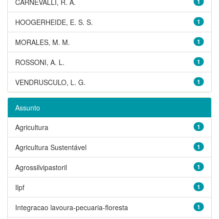
CARNEVALLI, R. A.
1
HOOGERHEIDE, E. S. S.
1
MORALES, M. M.
1
ROSSONI, A. L.
1
VENDRUSCULO, L. G.
1
Assunto
Agricultura
1
Agricultura Sustentável
1
Agrossilvipastoril
1
Ilpf
1
Integracao lavoura-pecuaria-floresta
1