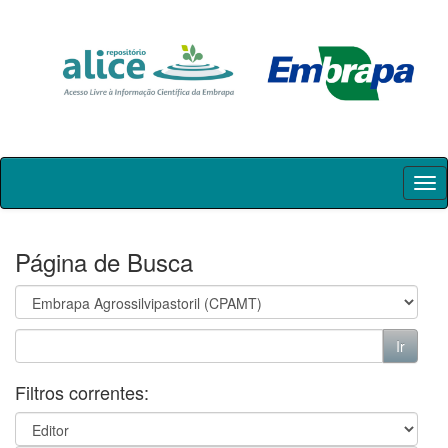
Skip
navigation
Página de Busca
Filtros correntes: