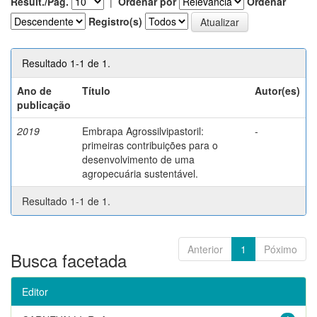
Result./Pág.
|
Ordenar por
Ordenar
Registro(s)
Resultado 1-1 de 1.
Ano de
Título
Autor(es)
publicação
2019
Embrapa Agrossilvipastoril:
-
primeiras contribuições para o
desenvolvimento de uma
agropecuária sustentável.
Resultado 1-1 de 1.
Anterior
1
Póximo
Busca facetada
Editor