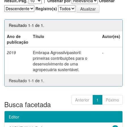
Result./Pág.
|
Ordenar por
Ordenar
Registro(s)
Resultado 1-1 de 1.
Ano de
Título
Autor(es)
publicação
2019
Embrapa Agrossilvipastoril:
-
primeiras contribuições para o
desenvolvimento de uma
agropecuária sustentável.
Resultado 1-1 de 1.
Anterior
1
Póximo
Busca facetada
Editor