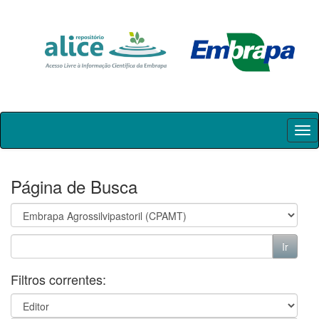
Skip
navigation
Página de Busca
Filtros correntes: