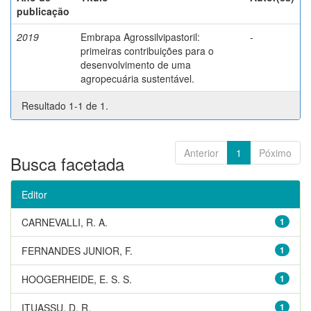
publicação
2019
Embrapa Agrossilvipastoril:
-
primeiras contribuições para o
desenvolvimento de uma
agropecuária sustentável.
Resultado 1-1 de 1.
Anterior
1
Póximo
Busca facetada
Editor
CARNEVALLI, R. A.
1
FERNANDES JUNIOR, F.
1
HOOGERHEIDE, E. S. S.
1
ITUASSU, D. R.
1