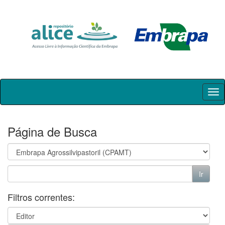
Skip
navigation
Página de Busca
Filtros correntes: