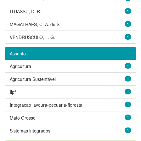
ITUASSU, D. R.
1
MAGALHÃES, C. A. de S.
1
VENDRUSCULO, L. G.
1
Assunto
Agricultura
1
Agricultura Sustentável
1
Ilpf
1
Integracao lavoura-pecuaria-floresta
1
Mato Grosso
1
Sistemas integrados
1