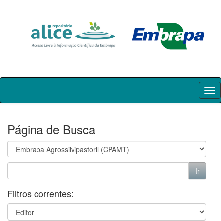
Skip
navigation
Página de Busca
Filtros correntes: