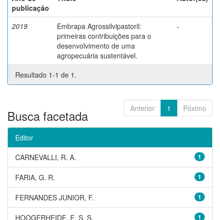
publicação
2019
Embrapa Agrossilvipastoril:
-
primeiras contribuições para o
desenvolvimento de uma
agropecuária sustentável.
Resultado 1-1 de 1.
Anterior
1
Póximo
Busca facetada
Editor
CARNEVALLI, R. A.
1
FARIA, G. R.
1
FERNANDES JUNIOR, F.
1
HOOGERHEIDE, E. S. S.
1