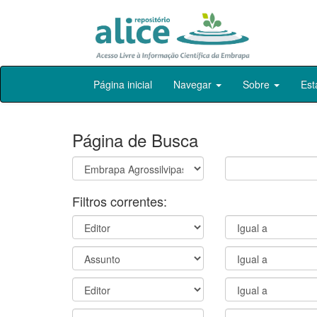
Skip
Página inicial
Navegar
Sobre
Est
navigation
Página de Busca
Filtros correntes: