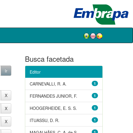
Busca facetada
Editor
CARNEVALLI, R. A.
1
FERNANDES JUNIOR, F.
1
HOOGERHEIDE, E. S. S.
1
ITUASSU, D. R.
1
MAGALHÃES, C. A. de S.
1