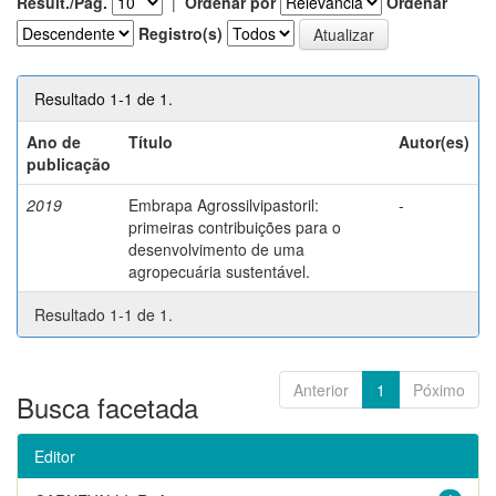
Result./Pág.
|
Ordenar por
Ordenar
Registro(s)
Resultado 1-1 de 1.
Ano de
Título
Autor(es)
publicação
2019
Embrapa Agrossilvipastoril:
-
primeiras contribuições para o
desenvolvimento de uma
agropecuária sustentável.
Resultado 1-1 de 1.
Anterior
1
Póximo
Busca facetada
Editor