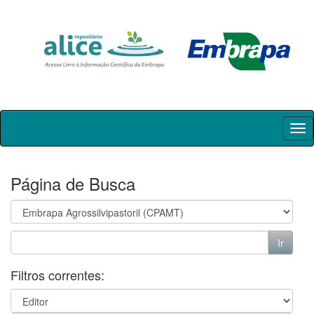
Skip
navigation
Página de Busca
Filtros correntes: