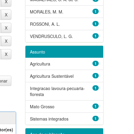
MORALES, M. M.
1
ROSSONI, A. L.
1
VENDRUSCULO, L. G.
1
Assunto
Agricultura
1
Agricultura Sustentável
1
Integracao lavoura-pecuaria-
1
floresta
Mato Grosso
1
Sistemas integrados
1
tor(es)