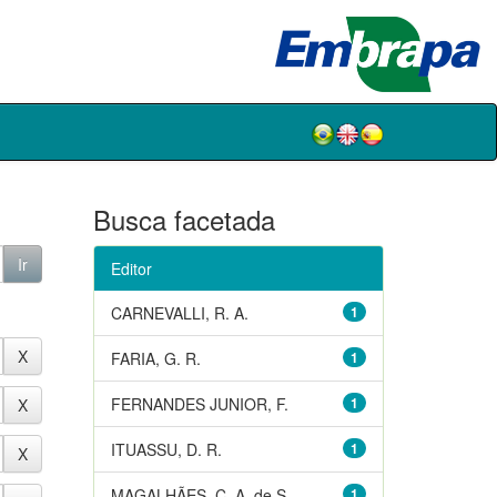
Busca facetada
Editor
CARNEVALLI, R. A.
1
FARIA, G. R.
1
FERNANDES JUNIOR, F.
1
ITUASSU, D. R.
1
MAGALHÃES, C. A. de S.
1