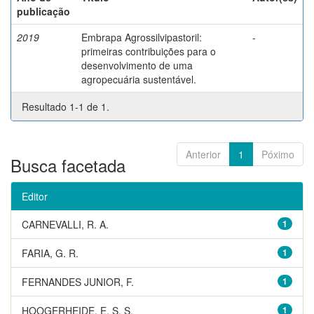
publicação
2019
Embrapa Agrossilvipastoril:
-
primeiras contribuições para o
desenvolvimento de uma
agropecuária sustentável.
Resultado 1-1 de 1.
Anterior
1
Póximo
Busca facetada
Editor
CARNEVALLI, R. A.
1
FARIA, G. R.
1
FERNANDES JUNIOR, F.
1
HOOGERHEIDE, E. S. S.
1