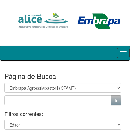
Skip
navigation
Página de Busca
Filtros correntes: