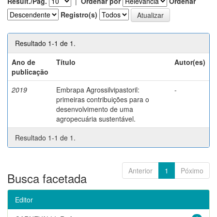
Result./Pág.
|
Ordenar por
Ordenar
Registro(s)
Resultado 1-1 de 1.
Ano de
Título
Autor(es)
publicação
2019
Embrapa Agrossilvipastoril:
-
primeiras contribuições para o
desenvolvimento de uma
agropecuária sustentável.
Resultado 1-1 de 1.
Anterior
1
Póximo
Busca facetada
Editor