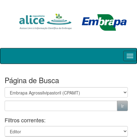
Skip
navigation
Página de Busca
Filtros correntes: