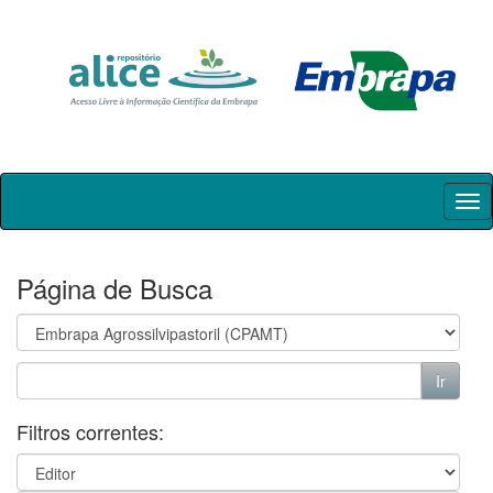
Skip
navigation
Página de Busca
Filtros correntes: