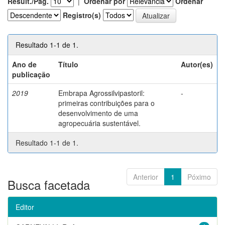
Result./Pág.
|
Ordenar por
Ordenar
Registro(s)
Resultado 1-1 de 1.
Ano de
Título
Autor(es)
publicação
2019
Embrapa Agrossilvipastoril:
-
primeiras contribuições para o
desenvolvimento de uma
agropecuária sustentável.
Resultado 1-1 de 1.
Anterior
1
Póximo
Busca facetada
Editor