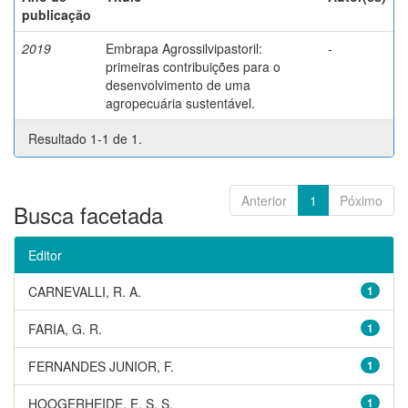
publicação
2019
Embrapa Agrossilvipastoril:
-
primeiras contribuições para o
desenvolvimento de uma
agropecuária sustentável.
Resultado 1-1 de 1.
Anterior
1
Póximo
Busca facetada
Editor
CARNEVALLI, R. A.
1
FARIA, G. R.
1
FERNANDES JUNIOR, F.
1
HOOGERHEIDE, E. S. S.
1