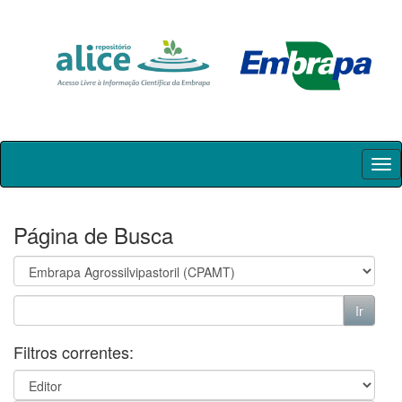
Skip
navigation
Página de Busca
Filtros correntes: