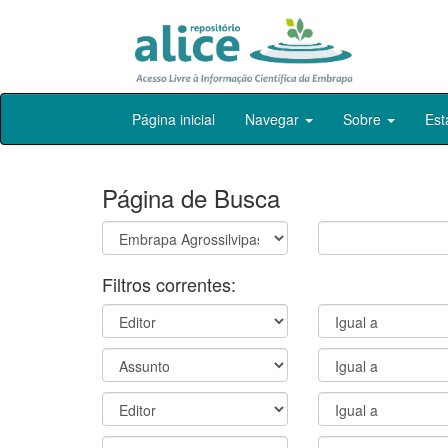
Skip
Página inicial
Navegar
Sobre
Est
navigation
Página de Busca
Filtros correntes: