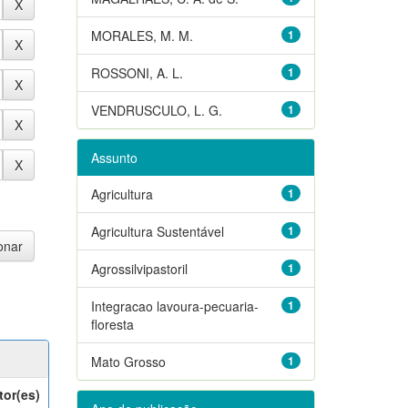
MORALES, M. M.
1
ROSSONI, A. L.
1
VENDRUSCULO, L. G.
1
Assunto
Agricultura
1
Agricultura Sustentável
1
Agrossilvipastoril
1
Integracao lavoura-pecuaria-
1
floresta
Mato Grosso
1
tor(es)