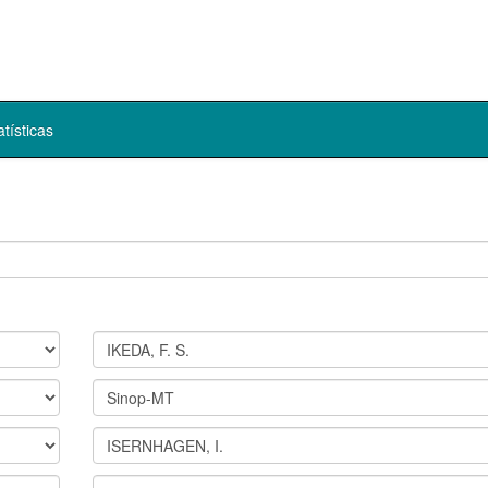
atísticas