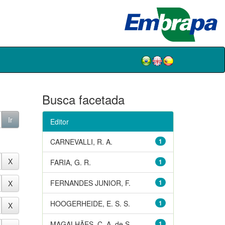
Busca facetada
Editor
CARNEVALLI, R. A.
1
FARIA, G. R.
1
FERNANDES JUNIOR, F.
1
HOOGERHEIDE, E. S. S.
1
MAGALHÃES, C. A. de S.
1