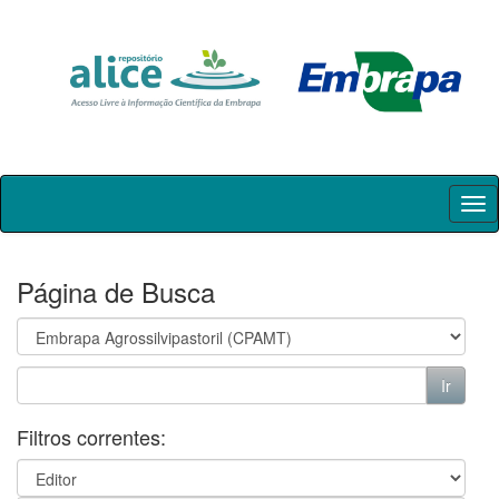
Skip
navigation
Página de Busca
Filtros correntes: