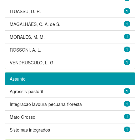
ITUASSU, D. R.
1
MAGALHÃES, C. A. de S.
1
MORALES, M. M.
1
ROSSONI, A. L.
1
VENDRUSCULO, L. G.
1
Assunto
Agrossilvipastoril
1
Integracao lavoura-pecuaria-floresta
1
Mato Grosso
1
Sistemas integrados
1