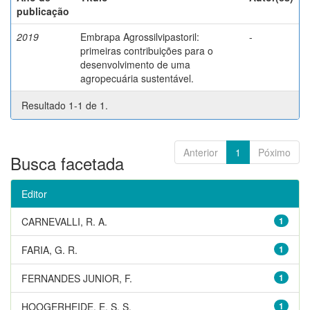
publicação
2019
Embrapa Agrossilvipastoril:
-
primeiras contribuições para o
desenvolvimento de uma
agropecuária sustentável.
Resultado 1-1 de 1.
Anterior
1
Póximo
Busca facetada
Editor
CARNEVALLI, R. A.
1
FARIA, G. R.
1
FERNANDES JUNIOR, F.
1
HOOGERHEIDE, E. S. S.
1