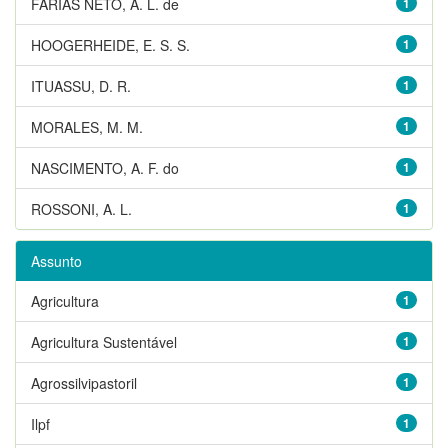
FARIAS NETO, A. L. de
1
HOOGERHEIDE, E. S. S.
1
ITUASSU, D. R.
1
MORALES, M. M.
1
NASCIMENTO, A. F. do
1
ROSSONI, A. L.
1
Assunto
Agricultura
1
Agricultura Sustentável
1
Agrossilvipastoril
1
Ilpf
1