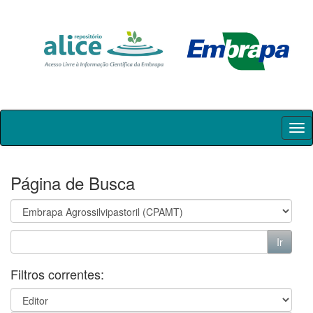
Skip
navigation
Página de Busca
Filtros correntes: