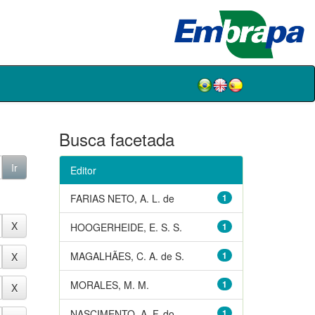
Busca facetada
Editor
FARIAS NETO, A. L. de
1
HOOGERHEIDE, E. S. S.
1
MAGALHÃES, C. A. de S.
1
MORALES, M. M.
1
NASCIMENTO, A. F. do
1