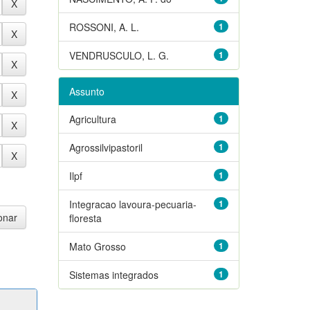
ROSSONI, A. L.
1
VENDRUSCULO, L. G.
1
Assunto
Agricultura
1
Agrossilvipastoril
1
Ilpf
1
Integracao lavoura-pecuaria-
1
floresta
Mato Grosso
1
Sistemas integrados
1