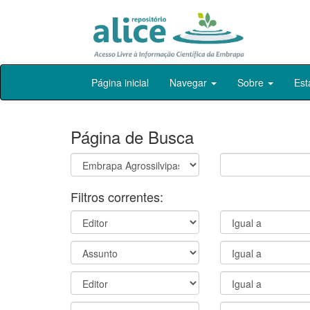
Skip
Página inicial
Navegar
Sobre
Est
navigation
Página de Busca
Filtros correntes: