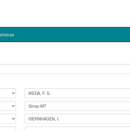
atísticas