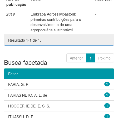
publicação
2019
Embrapa Agrossilvipastoril:
-
primeiras contribuições para o
desenvolvimento de uma
agropecuária sustentável.
Resultado 1-1 de 1.
Anterior
1
Póximo
Busca facetada
Editor
FARIA, G. R.
1
FARIAS NETO, A. L. de
1
HOOGERHEIDE, E. S. S.
1
ITUASSU, D. R.
1