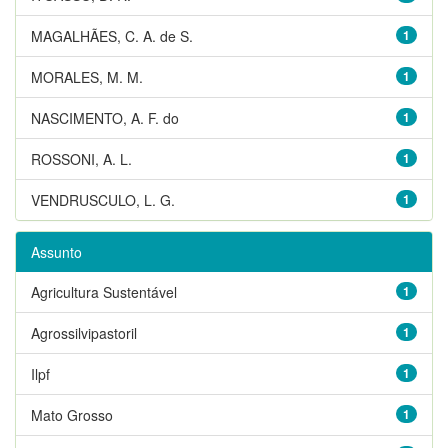
MAGALHÃES, C. A. de S.
1
MORALES, M. M.
1
NASCIMENTO, A. F. do
1
ROSSONI, A. L.
1
VENDRUSCULO, L. G.
1
Assunto
Agricultura Sustentável
1
Agrossilvipastoril
1
Ilpf
1
Mato Grosso
1