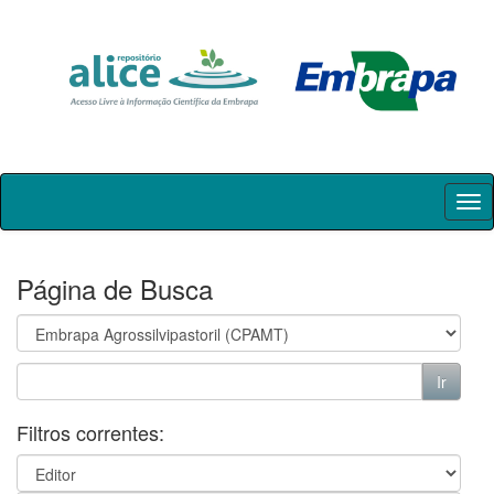
Skip
navigation
Página de Busca
Filtros correntes: