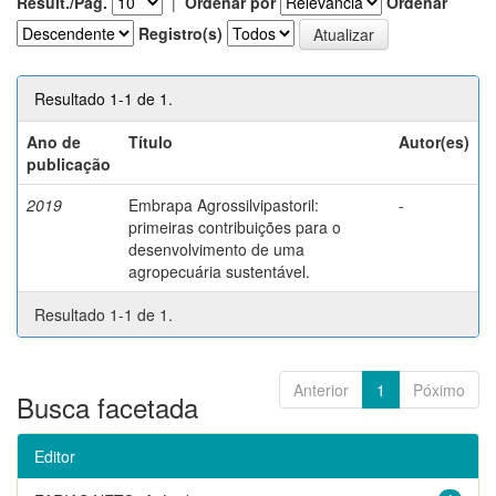
Result./Pág.
|
Ordenar por
Ordenar
Registro(s)
Resultado 1-1 de 1.
Ano de
Título
Autor(es)
publicação
2019
Embrapa Agrossilvipastoril:
-
primeiras contribuições para o
desenvolvimento de uma
agropecuária sustentável.
Resultado 1-1 de 1.
Anterior
1
Póximo
Busca facetada
Editor