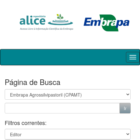
Skip
navigation
Página de Busca
Filtros correntes: