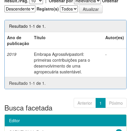
Result./Pág.
|
Ordenar por
Ordenar
Registro(s)
Resultado 1-1 de 1.
Ano de
Título
Autor(es)
publicação
2019
Embrapa Agrossilvipastoril:
-
primeiras contribuições para o
desenvolvimento de uma
agropecuária sustentável.
Resultado 1-1 de 1.
Anterior
1
Póximo
Busca facetada
Editor