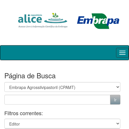
Skip
navigation
Página de Busca
Filtros correntes: