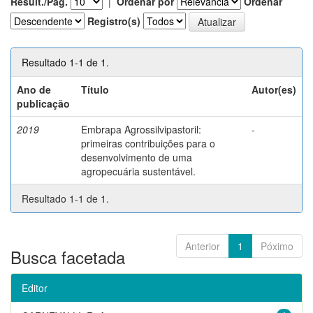
Result./Pág.
|
Ordenar por
Ordenar
Registro(s)
Resultado 1-1 de 1.
Ano de
Título
Autor(es)
publicação
2019
Embrapa Agrossilvipastoril:
-
primeiras contribuições para o
desenvolvimento de uma
agropecuária sustentável.
Resultado 1-1 de 1.
Anterior
1
Póximo
Busca facetada
Editor