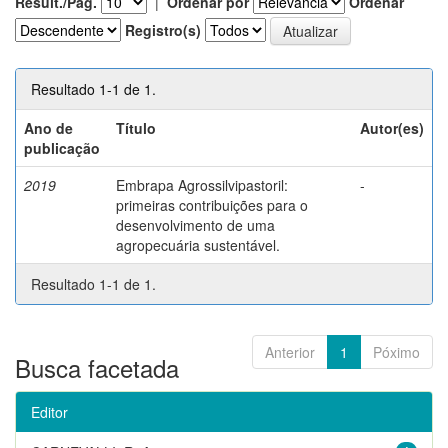
Result./Pág.
|
Ordenar por
Ordenar
Registro(s)
Resultado 1-1 de 1.
Ano de
Título
Autor(es)
publicação
2019
Embrapa Agrossilvipastoril:
-
primeiras contribuições para o
desenvolvimento de uma
agropecuária sustentável.
Resultado 1-1 de 1.
Anterior
1
Póximo
Busca facetada
Editor