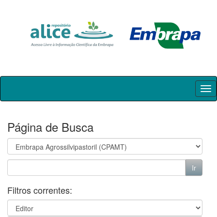
Skip
navigation
Página de Busca
Filtros correntes: