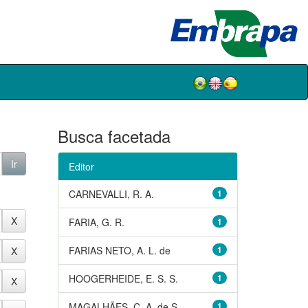
Busca facetada
Editor
CARNEVALLI, R. A.
1
FARIA, G. R.
1
FARIAS NETO, A. L. de
1
HOOGERHEIDE, E. S. S.
1
MAGALHÃES, C. A. de S.
1