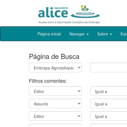
Skip
Página inicial
Navegar
Sobre
Est
navigation
Página de Busca
Filtros correntes: