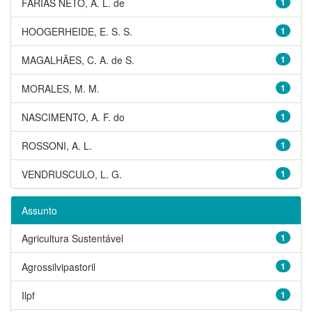
FARIAS NETO, A. L. de
1
HOOGERHEIDE, E. S. S.
1
MAGALHÃES, C. A. de S.
1
MORALES, M. M.
1
NASCIMENTO, A. F. do
1
ROSSONI, A. L.
1
VENDRUSCULO, L. G.
1
Assunto
Agricultura Sustentável
1
Agrossilvipastoril
1
Ilpf
1