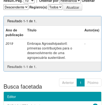
Result./Pág.
|
Ordenar por
Ordenar
Registro(s)
Resultado 1-1 de 1.
Ano de
Título
Autor(es)
publicação
2019
Embrapa Agrossilvipastoril:
-
primeiras contribuições para o
desenvolvimento de uma
agropecuária sustentável.
Resultado 1-1 de 1.
Anterior
1
Póximo
Busca facetada
Editor