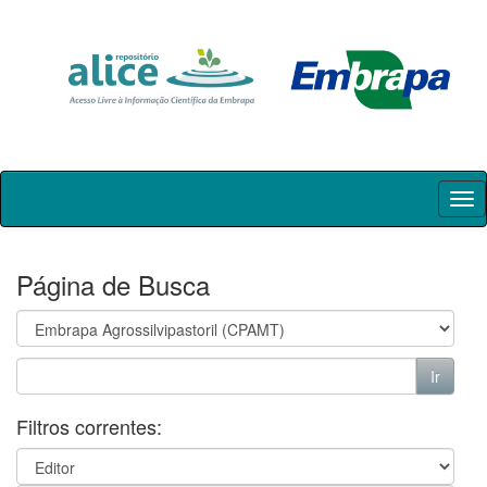
Skip
navigation
Página de Busca
Filtros correntes: