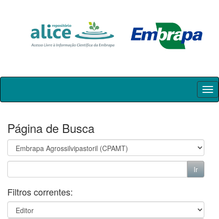
Skip
navigation
Página de Busca
Filtros correntes: