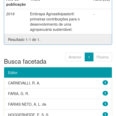
publicação
2019
Embrapa Agrossilvipastoril:
-
primeiras contribuições para o
desenvolvimento de uma
agropecuária sustentável.
Resultado 1-1 de 1.
Anterior
1
Póximo
Busca facetada
Editor
CARNEVALLI, R. A.
1
FARIA, G. R.
1
FARIAS NETO, A. L. de
1
HOOGERHEIDE, E. S. S.
1