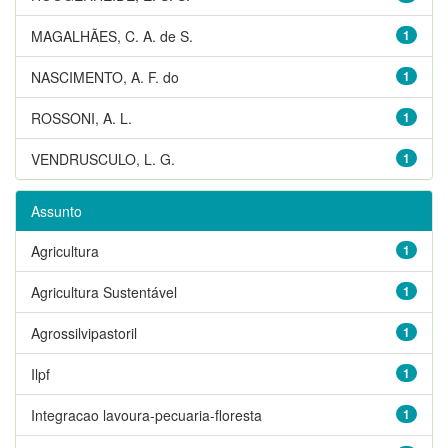
MAGALHÃES, C. A. de S.
1
NASCIMENTO, A. F. do
1
ROSSONI, A. L.
1
VENDRUSCULO, L. G.
1
Assunto
Agricultura
1
Agricultura Sustentável
1
Agrossilvipastoril
1
Ilpf
1
Integracao lavoura-pecuaria-floresta
1