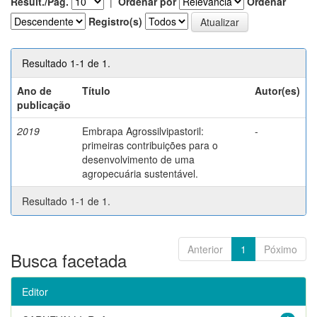
Result./Pág.
|
Ordenar por
Ordenar
Registro(s)
Resultado 1-1 de 1.
Ano de
Título
Autor(es)
publicação
2019
Embrapa Agrossilvipastoril:
-
primeiras contribuições para o
desenvolvimento de uma
agropecuária sustentável.
Resultado 1-1 de 1.
Anterior
1
Póximo
Busca facetada
Editor