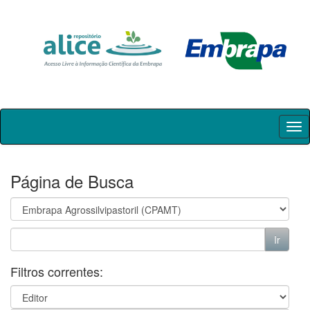
Skip
navigation
Página de Busca
Filtros correntes: