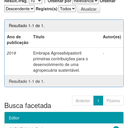
Result./Pág.
|
Ordenar por
Ordenar
Registro(s)
Resultado 1-1 de 1.
Ano de
Título
Autor(es)
publicação
2019
Embrapa Agrossilvipastoril:
-
primeiras contribuições para o
desenvolvimento de uma
agropecuária sustentável.
Resultado 1-1 de 1.
Anterior
1
Póximo
Busca facetada
Editor