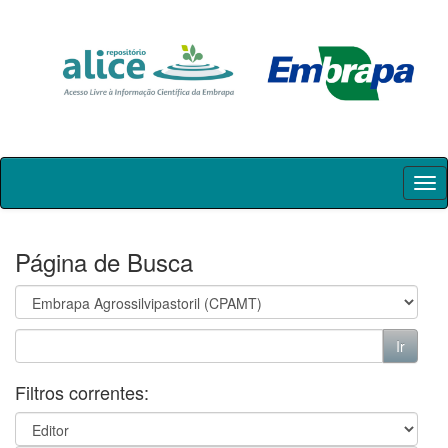
Skip
navigation
Página de Busca
Filtros correntes: