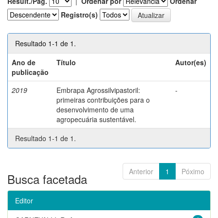
Result./Pág.
|
Ordenar por
Ordenar
Registro(s)
Resultado 1-1 de 1.
Ano de
Título
Autor(es)
publicação
2019
Embrapa Agrossilvipastoril:
-
primeiras contribuições para o
desenvolvimento de uma
agropecuária sustentável.
Resultado 1-1 de 1.
Anterior
1
Póximo
Busca facetada
Editor