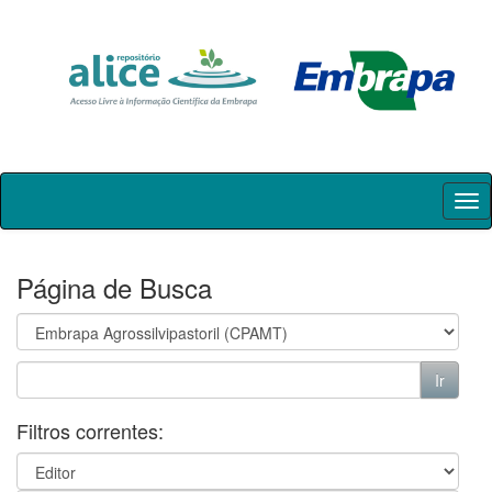
Skip
navigation
Página de Busca
Filtros correntes: