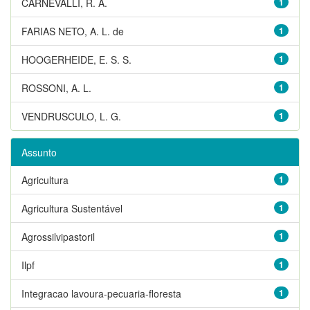
CARNEVALLI, R. A.
1
FARIAS NETO, A. L. de
1
HOOGERHEIDE, E. S. S.
1
ROSSONI, A. L.
1
VENDRUSCULO, L. G.
1
Assunto
Agricultura
1
Agricultura Sustentável
1
Agrossilvipastoril
1
Ilpf
1
Integracao lavoura-pecuaria-floresta
1