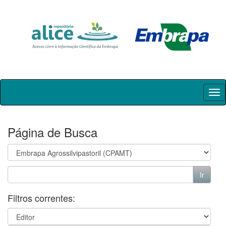
Skip
navigation
Página de Busca
Filtros correntes: