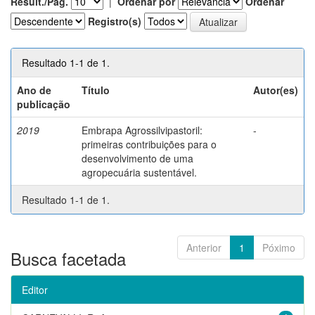
Result./Pág.
|
Ordenar por
Ordenar
Registro(s)
Resultado 1-1 de 1.
Ano de
Título
Autor(es)
publicação
2019
Embrapa Agrossilvipastoril:
-
primeiras contribuições para o
desenvolvimento de uma
agropecuária sustentável.
Resultado 1-1 de 1.
Anterior
1
Póximo
Busca facetada
Editor