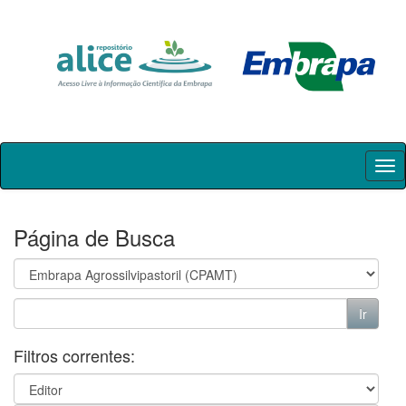
Skip
navigation
Página de Busca
Filtros correntes: