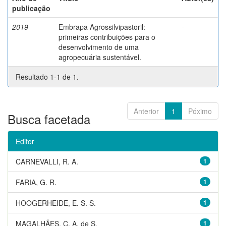
publicação
2019
Embrapa Agrossilvipastoril:
-
primeiras contribuições para o
desenvolvimento de uma
agropecuária sustentável.
Resultado 1-1 de 1.
Anterior
1
Póximo
Busca facetada
Editor
CARNEVALLI, R. A.
1
FARIA, G. R.
1
HOOGERHEIDE, E. S. S.
1
MAGALHÃES, C. A. de S.
1