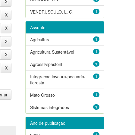
VENDRUSCULO, L. G.
1
Assunto
Agricultura
1
Agricultura Sustentável
1
Agrossilvipastoril
1
Integracao lavoura-pecuaria-
1
floresta
Mato Grosso
1
Sistemas integrados
1
Ano de publicação
2019
1