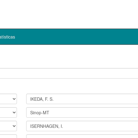
atísticas