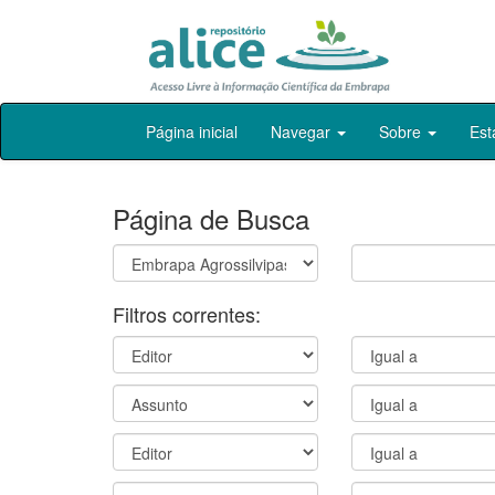
Skip
Página inicial
Navegar
Sobre
Est
navigation
Página de Busca
Filtros correntes: