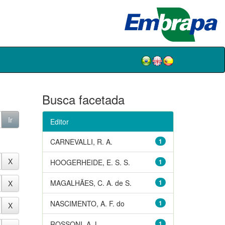
Busca facetada
Editor
CARNEVALLI, R. A.
1
HOOGERHEIDE, E. S. S.
1
MAGALHÃES, C. A. de S.
1
NASCIMENTO, A. F. do
1
ROSSONI, A. L.
1