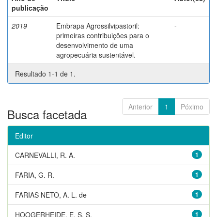
publicação
2019
Embrapa Agrossilvipastoril:
-
primeiras contribuições para o
desenvolvimento de uma
agropecuária sustentável.
Resultado 1-1 de 1.
Anterior
1
Póximo
Busca facetada
Editor
CARNEVALLI, R. A.
1
FARIA, G. R.
1
FARIAS NETO, A. L. de
1
HOOGERHEIDE, E. S. S.
1