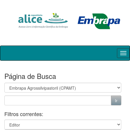
Skip
navigation
Página de Busca
Filtros correntes: