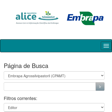
Skip
navigation
Página de Busca
Filtros correntes: