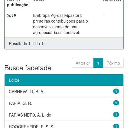
publicação
2019
Embrapa Agrossilvipastoril:
-
primeiras contribuições para o
desenvolvimento de uma
agropecuária sustentável.
Resultado 1-1 de 1.
Anterior
1
Póximo
Busca facetada
Editor
CARNEVALLI, R. A.
1
FARIA, G. R.
1
FARIAS NETO, A. L. de
1
HOOGERHEIDE, E. S. S.
1