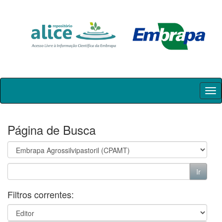
Skip
navigation
Página de Busca
Filtros correntes: