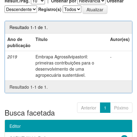
Result./Pág.
|
Ordenar por
Ordenar
Registro(s)
Resultado 1-1 de 1.
Ano de
Título
Autor(es)
publicação
2019
Embrapa Agrossilvipastoril:
-
primeiras contribuições para o
desenvolvimento de uma
agropecuária sustentável.
Resultado 1-1 de 1.
Anterior
1
Póximo
Busca facetada
Editor