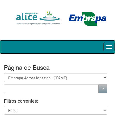
Skip
navigation
Página de Busca
Filtros correntes: