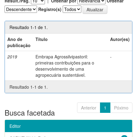
Result./Pág.
|
Ordenar por
Ordenar
Registro(s)
Resultado 1-1 de 1.
Ano de
Título
Autor(es)
publicação
2019
Embrapa Agrossilvipastoril:
-
primeiras contribuições para o
desenvolvimento de uma
agropecuária sustentável.
Resultado 1-1 de 1.
Anterior
1
Póximo
Busca facetada
Editor