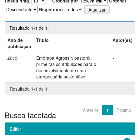
Result./Pág.
|
Ordenar por
Ordenar
Registro(s)
Resultado 1-1 de 1.
Ano de
Título
Autor(es)
publicação
2019
Embrapa Agrossilvipastoril:
-
primeiras contribuições para o
desenvolvimento de uma
agropecuária sustentável.
Resultado 1-1 de 1.
Anterior
1
Póximo
Busca facetada
Editor