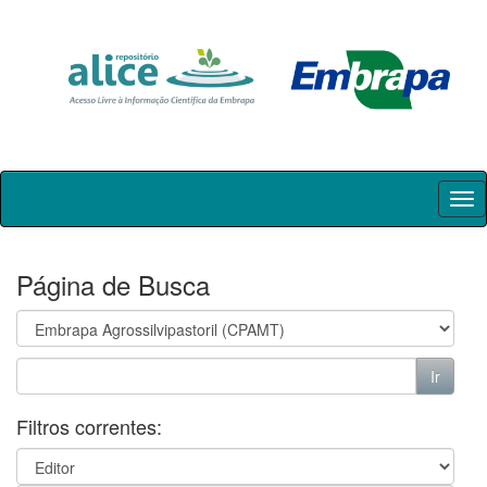
Skip
navigation
Página de Busca
Filtros correntes: