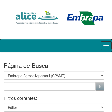
Skip
navigation
Página de Busca
Filtros correntes: