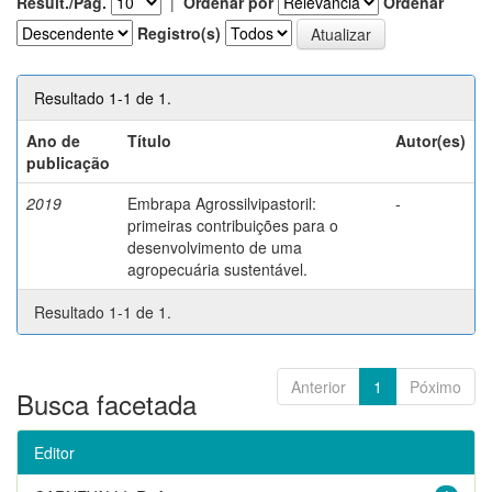
Result./Pág.
|
Ordenar por
Ordenar
Registro(s)
Resultado 1-1 de 1.
Ano de
Título
Autor(es)
publicação
2019
Embrapa Agrossilvipastoril:
-
primeiras contribuições para o
desenvolvimento de uma
agropecuária sustentável.
Resultado 1-1 de 1.
Anterior
1
Póximo
Busca facetada
Editor