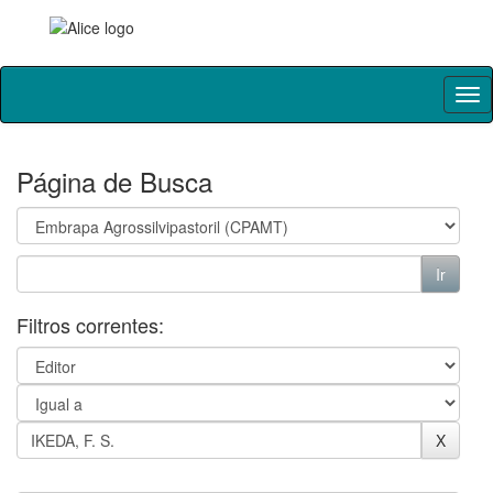
Skip
navigation
Página de Busca
Filtros correntes: