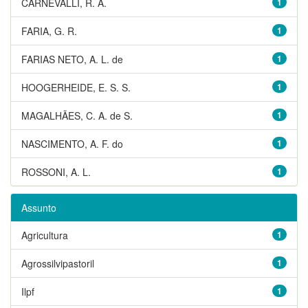
CARNEVALLI, R. A.
1
FARIA, G. R.
1
FARIAS NETO, A. L. de
1
HOOGERHEIDE, E. S. S.
1
MAGALHÃES, C. A. de S.
1
NASCIMENTO, A. F. do
1
ROSSONI, A. L.
1
Assunto
Agricultura
1
Agrossilvipastoril
1
Ilpf
1