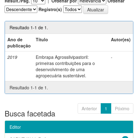
Result./Pág.
|
Ordenar por
Ordenar
Registro(s)
Resultado 1-1 de 1.
Ano de
Título
Autor(es)
publicação
2019
Embrapa Agrossilvipastoril:
-
primeiras contribuições para o
desenvolvimento de uma
agropecuária sustentável.
Resultado 1-1 de 1.
Anterior
1
Póximo
Busca facetada
Editor