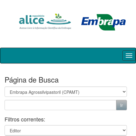
Skip
navigation
Página de Busca
Filtros correntes: