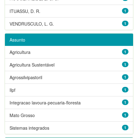
ITUASSU, D. R.
1
VENDRUSCULO, L. G.
1
Assunto
Agricultura
1
Agricultura Sustentável
1
Agrossilvipastoril
1
Ilpf
1
Integracao lavoura-pecuaria-floresta
1
Mato Grosso
1
Sistemas integrados
1