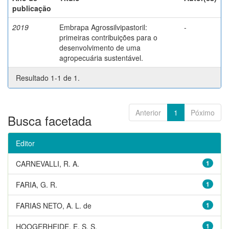
publicação
2019
Embrapa Agrossilvipastoril:
-
primeiras contribuições para o
desenvolvimento de uma
agropecuária sustentável.
Resultado 1-1 de 1.
Anterior
1
Póximo
Busca facetada
Editor
CARNEVALLI, R. A.
1
FARIA, G. R.
1
FARIAS NETO, A. L. de
1
HOOGERHEIDE, E. S. S.
1