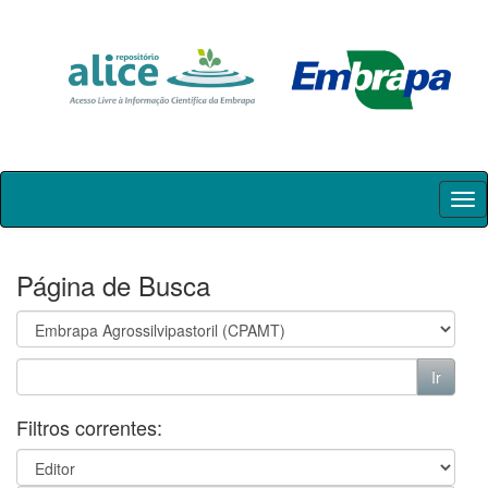
Skip
navigation
Página de Busca
Filtros correntes: